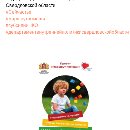
Свердловской области
#Сейчастье
#маршрутпомощи
#субсидииНКО
#департаментвнутреннейполитикисвердловскойобласти